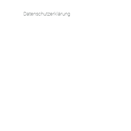
Datenschutzerklärung
Barrierefreiheit
AGB
Rückerstattung
Impressum
© 2026 by z.e.t. consult. Powered and
secured by
Wix