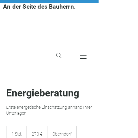
An der Seite des Bauherrn.
Energieberatung
Erste energetische Einschätzung anhand Ihrer
Unterlagen.
270
Euro
1 Std.
1
270 €
Oberndorf