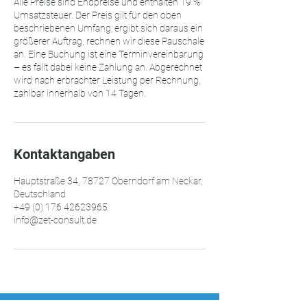
Alle Preise sind Endpreise und enthalten 19 %
Umsatzsteuer. Der Preis gilt für den oben
beschriebenen Umfang; ergibt sich daraus ein
größerer Auftrag, rechnen wir diese Pauschale
an. Eine Buchung ist eine Terminvereinbarung
– es fällt dabei keine Zahlung an. Abgerechnet
wird nach erbrachter Leistung per Rechnung,
zahlbar innerhalb von 14 Tagen.
Kontaktangaben
Hauptstraße 34, 78727 Oberndorf am Neckar,
Deutschland
+49 (0) 176 42623965
info@zet-consult.de